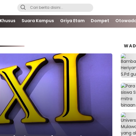
 Khusus
Suara Kampus
Griya Etam
Dompet
Otowada
WAD