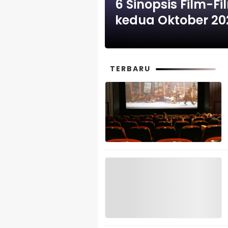
6 Sinopsis Film-F
kedua Oktober 20
TERBARU