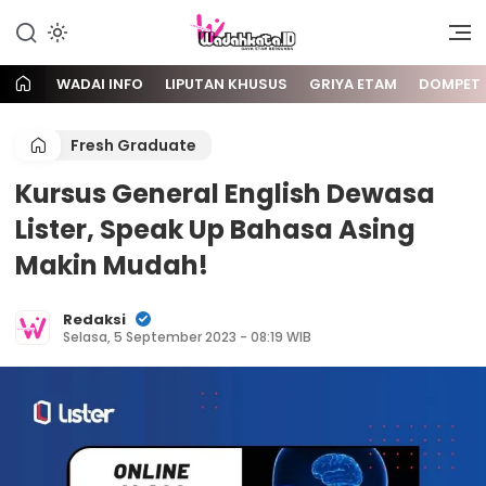
Gaya Etam Bersuara
Wadai
WADAI INFO
LIPUTAN KHUSUS
GRIYA ETAM
DOMPET
Fresh Graduate
Kursus General English Dewasa
Lister, Speak Up Bahasa Asing
Makin Mudah!
Redaksi
Selasa, 5 September 2023 - 08:19 WIB