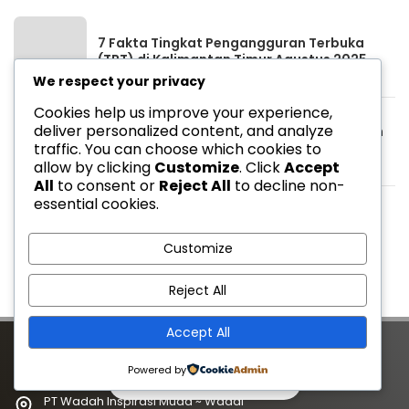
7 Fakta Tingkat Pengangguran Terbuka
(TPT) di Kalimantan Timur Agustus 2025
We respect your privacy
Cookies help us improve your experience,
deliver personalized content, and analyze
Berapa UMK Samarinda 2025? Berikut Tren
traffic. You can choose which cookies to
Kenaikan UMK Samarinda 2023-2025
allow by clicking
Customize
. Click
Accept
All
to consent or
Reject All
to decline non-
essential cookies.
Berapa Nilai Pasar Borneo FC? Berikut Nilai
Pasar Klub Liga 1 2024/2025
Customize
Reject All
Accept All
Powered by
0
0
967
PT Wadah Inspirasi Muda ~ Wadai