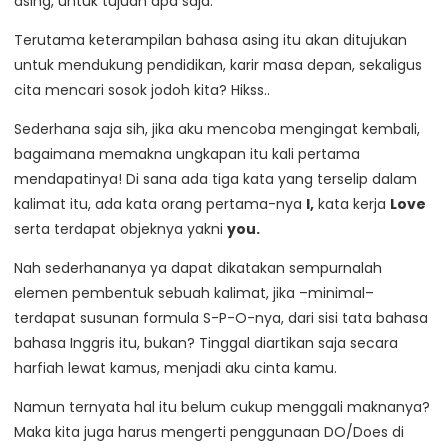
asing, untuk tujuan apa saja.
Terutama keterampilan bahasa asing itu akan ditujukan
untuk mendukung pendidikan, karir masa depan, sekaligus
cita mencari sosok jodoh kita? Hikss..
Sederhana saja sih, jika aku mencoba mengingat kembali,
bagaimana memakna ungkapan itu kali pertama
mendapatinya! Di sana ada tiga kata yang terselip dalam
kalimat itu, ada kata orang pertama-nya
I,
kata kerja
Love
serta terdapat objeknya yakni
you.
Nah sederhananya ya dapat dikatakan sempurnalah
elemen pembentuk sebuah kalimat, jika –minimal–
terdapat susunan formula S-P-O-nya, dari sisi tata bahasa
bahasa Inggris itu, bukan? Tinggal diartikan saja secara
harfiah lewat kamus, menjadi aku cinta kamu.
Namun ternyata hal itu belum cukup menggali maknanya?
Maka kita juga harus mengerti penggunaan DO/Does di