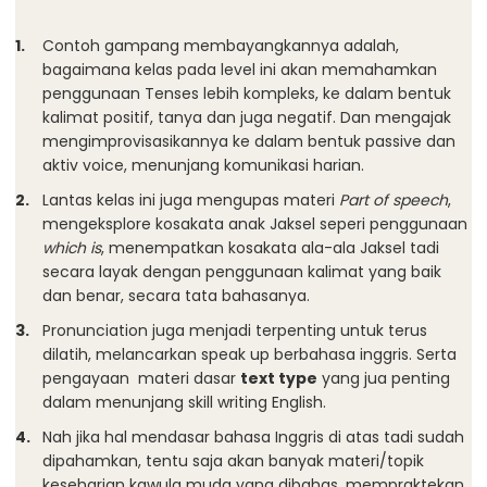
Contoh gampang membayangkannya adalah,
bagaimana kelas pada level ini akan memahamkan
penggunaan Tenses lebih kompleks, ke dalam bentuk
kalimat positif, tanya dan juga negatif. Dan mengajak
mengimprovisasikannya ke dalam bentuk passive dan
aktiv voice, menunjang komunikasi harian.
Lantas kelas ini juga mengupas materi
Part of speech
,
mengeksplore kosakata anak Jaksel seperi penggunaan
which is
, menempatkan kosakata ala-ala Jaksel tadi
secara layak dengan penggunaan kalimat yang baik
dan benar, secara tata bahasanya.
Pronunciation juga menjadi terpenting untuk terus
dilatih, melancarkan speak up berbahasa inggris. Serta
pengayaan materi dasar
text type
yang jua penting
dalam menunjang skill writing English.
Nah jika hal mendasar bahasa Inggris di atas tadi sudah
dipahamkan, tentu saja akan banyak materi/topik
keseharian kawula muda yang dibahas, mempraktekan