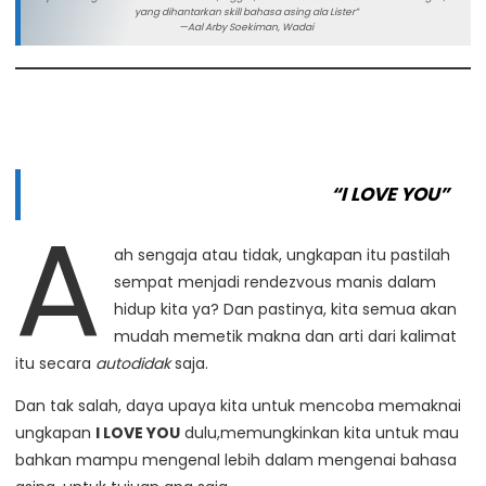
yang dihantarkan skill bahasa asing
ala Lister”
—
Aal Arby Soekiman, Wadai
Kursus General English Dewasa
Kursus General English Dewasa Lister
“I LOVE YOU”
A
ah sengaja atau tidak, ungkapan itu pastilah
sempat menjadi rendezvous manis dalam
hidup kita ya? Dan pastinya, kita semua akan
mudah memetik makna dan arti dari kalimat
itu secara
autodidak
saja.
Dan tak salah, daya upaya kita untuk mencoba memaknai
ungkapan
I LOVE YOU
dulu,memungkinkan kita untuk mau
bahkan mampu mengenal lebih dalam mengenai bahasa