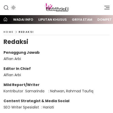
Gaya Etam Bersuara
Wadai
WADAI INFO
LIPUTAN KHUSUS
GRIYA ETAM
DOMPET
HOME
REDAKSI
Redaksi
Penaggung Jawab
Alfian Arbi
Editor In Chief
Alfian Arbi
Mild Report/Writer
Kontributor Samarinda : Nahwan, Rahmad Taufiq
Content Strategist & Media Social
SEO Writer Spesialist : Hariati