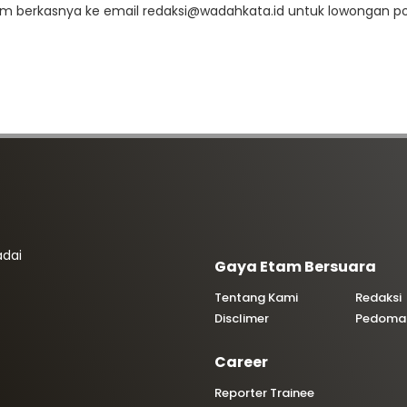
rim berkasnya ke email redaksi@wadahkata.id untuk lowongan pos
adai
Gaya Etam Bersuara
Tentang Kami
Redaksi
Disclimer
Pedoman
Career
Reporter Trainee