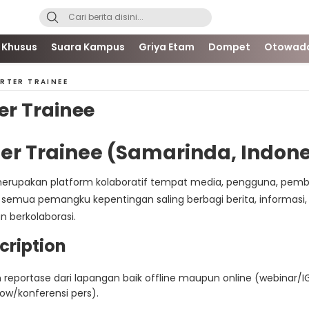
 Khusus
Suara Kampus
Griya Etam
Dompet
Otowad
RTER TRAINEE
er Trainee
er Trainee (Samarinda, Indone
rupakan platform kolaboratif tempat media, pengguna, pemb
 semua pemangku kepentingan saling berbagi berita, informasi
an berkolaborasi.
cription
 reportase dari lapangan baik offline maupun online (webinar/I
how/konferensi pers).