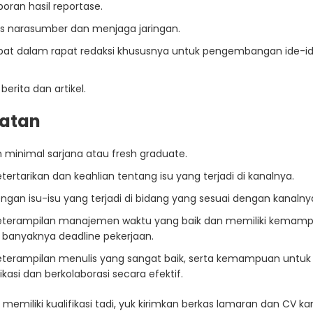
poran hasil reportase.
 narasumber dan menjaga jaringan.
libat dalam rapat redaksi khususnya untuk pengembangan ide-ide 
erita dan artikel.
ratan
n minimal sarjana atau fresh graduate.
etertarikan dan keahlian tentang isu yang terjadi di kanalnya.
ngan isu-isu yang terjadi di bidang yang sesuai dengan kanalny
keterampilan manajemen waktu yang baik dan memiliki kemam
banyaknya deadline pekerjaan.
keterampilan menulis yang sangat baik, serta kemampuan untuk
asi dan berkolaborasi secara efektif.
 memiliki kualifikasi tadi, yuk kirimkan berkas lamaran dan CV k