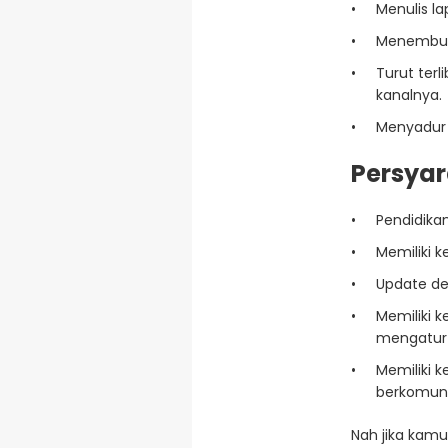
Menulis la
Menembus
Turut ter
kanalnya.
Menyadur b
Persya
Pendidika
Memiliki k
Update de
Memiliki 
mengatur 
Memiliki 
berkomunik
Nah jika kamu