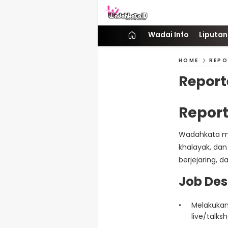
Wadai
Gaya Etam Bersuara
Wadai Info
Liputan
HOME
REPO
Report
Report
Wadahkata me
khalayak, dan
berjejaring, d
Job Des
Melakukan
live/talks