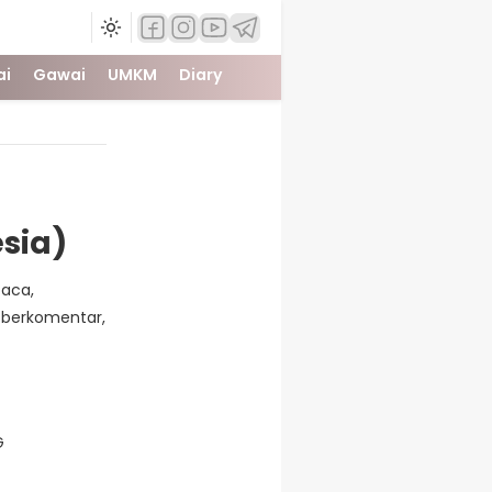
ai
Gawai
UMKM
Diary
sia)
aca,
, berkomentar,
G