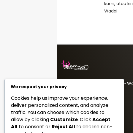
kami, atau ki
Wadai
PT Wadah Inspirasi Muda ~ W
We respect your privacy
redaksi@wadahkata.id
Cookies help us improve your experience,
081347070434
deliver personalized content, and analyze
traffic. You can choose which cookies to
Yuk Follow Kami
allow by clicking
Customize
. Click
Accept
All
to consent or
Reject All
to decline non-