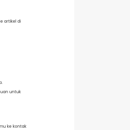
artikel di
a.
puan untuk
amu ke kontak