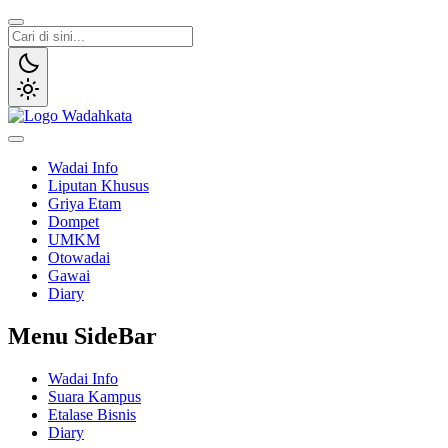
Wadai
Gaya Etam Bersuara
Wadai Info
Liputan Khusus
Griya Etam
Dompet
UMKM
Otowadai
Gawai
Diary
Menu SideBar
Wadai Info
Suara Kampus
Etalase Bisnis
Diary