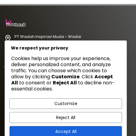
PT Wadah Inspirasi Muda ~ Wadai
redaksi@wadahkata.id
We respect your privacy
081347070434
Cookies help us improve your experience,
deliver personalized content, and analyze
Yuk Follow Kami
traffic. You can choose which cookies to
allow by clicking
Customize
. Click
Accept
All
to consent or
Reject All
to decline non-
essential cookies.
Gaya Etam Bersuara
Customize
Tentang Kami
Redaksi
Kebijakan Privasi
Disclimer
Reject All
Pedoman Media Siber
Cara Kirim Artikel
Career
Accept All