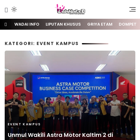
Gaya Etam Bersuara
Wadai
WADAI INFO
LIPUTAN KHUSUS
GRIYA ETAM
DOMPET
KATEGORI: EVENT KAMPUS
EVENT KAMPUS
Unmul Wakili Astra Motor Kaltim 2 di