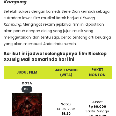
Kampung
Setelah sukses dengan komedi, Bene Dion kembali sebagai
sutradara lewat film musikal Batak berjudul
Pulang
Kampung
. Mengingat rekam jejaknya, film ini dipastikan
akan penuh dengan dialog yang jujur, musik yang
menggetarkan, dan tentu saja, cerita tentang arti keluarga
yang akan membuat Anda rindu rumah.
Berikut ini jadwal selengkapnya film Bioskop
XXI Big Mall Samarinda hari ini
PAKET
JAM TAYANG
JUDUL FILM
(WITA)
NONTON
DOSA
D17+
Jumat
Sabtu,
Rp 60.000
13-06-2026
Sabtu-Minggu
18:20
Rp 70.000