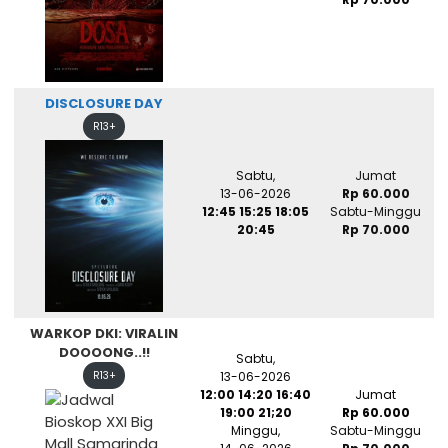
DISCLOSURE DAY
R13+
Sabtu,
Jumat
13-06-2026
Rp 60.000
12:45 15:25 18:05
Sabtu-Minggu
20:45
Rp 70.000
WARKOP DKI: VIRALIN
DOOOONG..!!
Sabtu,
R13+
13-06-2026
12:00 14:20 16:40
Jumat
19:00 21;20
Rp 60.000
Minggu,
Sabtu-Minggu