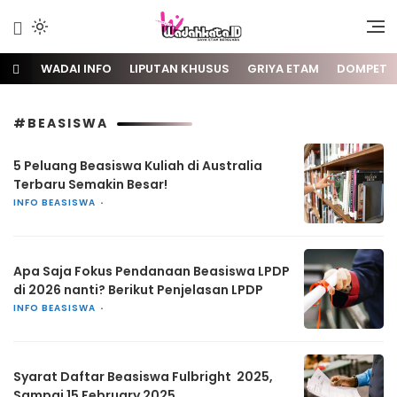
Gaya Etam Bersuara
Wadai
WADAI INFO
LIPUTAN KHUSUS
GRIYA ETAM
DOMPET
#BEASISWA
5 Peluang Beasiswa Kuliah di Australia
Terbaru Semakin Besar!
INFO BEASISWA
Apa Saja Fokus Pendanaan Beasiswa LPDP
di 2026 nanti? Berikut Penjelasan LPDP
INFO BEASISWA
Syarat Daftar Beasiswa Fulbright 2025,
Sampai 15 February 2025