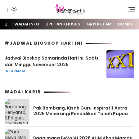
Gaya Etam Bersuara
Wadai
WADAI INFO
LIPUTAN KHUSUS
GRIYA ETAM
DOMPET
#JADWAL BIOSKOP HARI INI
Jadwal Bioskop Samarinda Hari Ini, Sabtu
dan Minggu November 2025
INFORMASI
WADAI KARIR
Pak Bambang, Kisah Guru Inspiratif Astra
2025 Menerangi Pendidikan Tanah Papua
Bagaimana FeVoSH 2026 AHM Akan Mampu