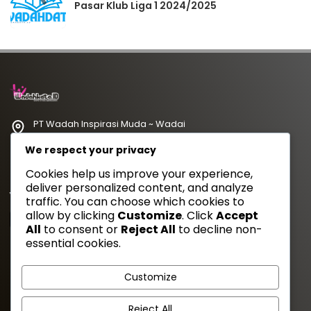
Pasar Klub Liga 1 2024/2025
PT Wadah Inspirasi Muda ~ Wadai
redaksi@wadahkata.id
We respect your privacy
081347070434
Cookies help us improve your experience,
deliver personalized content, and analyze
Yuk Follow Kami
traffic. You can choose which cookies to
allow by clicking
Customize
. Click
Accept
All
to consent or
Reject All
to decline non-
essential cookies.
Gaya Etam Bersuara
Customize
Tentang Kami
Redaksi
Kebijakan Privasi
Disclimer
Reject All
Pedoman Media Siber
Cara Kirim Artikel