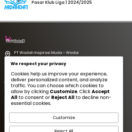
Pasar Klub Liga 1 2024/2025
PT Wadah Inspirasi Muda ~ Wadai
redaksi@wadahkata.id
We respect your privacy
081347070434
Cookies help us improve your experience,
deliver personalized content, and analyze
Yuk Follow Kami
traffic. You can choose which cookies to
allow by clicking
Customize
. Click
Accept
All
to consent or
Reject All
to decline non-
essential cookies.
Gaya Etam Bersuara
Customize
Tentang Kami
Redaksi
Kebijakan Privasi
Disclimer
Reject All
Pedoman Media Siber
Cara Kirim Artikel