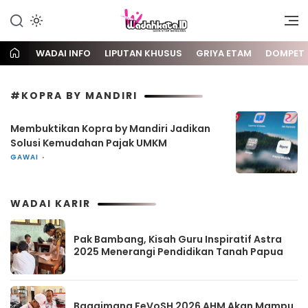
Gaya Etam Bersuara
Wadai
WADAI INFO
LIPUTAN KHUSUS
GRIYA ETAM
DOMPET
#KOPRA BY MANDIRI
Membuktikan Kopra by Mandiri Jadikan
Solusi Kemudahan Pajak UMKM
GAWAI
WADAI KARIR
Pak Bambang, Kisah Guru Inspiratif Astra
2025 Menerangi Pendidikan Tanah Papua
Bagaimana FeVoSH 2026 AHM Akan Mampu