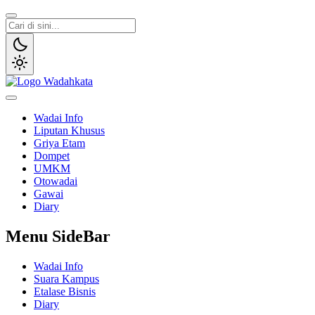
Wadai
Gaya Etam Bersuara
Wadai Info
Liputan Khusus
Griya Etam
Dompet
UMKM
Otowadai
Gawai
Diary
Menu SideBar
Wadai Info
Suara Kampus
Etalase Bisnis
Diary