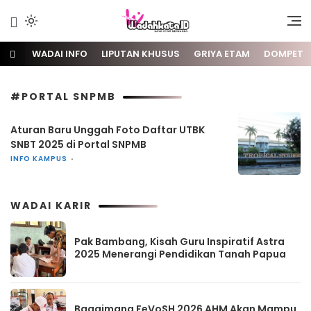
Gaya Etam Bersuara
Wadai
WADAI INFO
LIPUTAN KHUSUS
GRIYA ETAM
DOMPET
#PORTAL SNPMB
Aturan Baru Unggah Foto Daftar UTBK
SNBT 2025 di Portal SNPMB
INFO KAMPUS
WADAI KARIR
Pak Bambang, Kisah Guru Inspiratif Astra
2025 Menerangi Pendidikan Tanah Papua
Bagaimana FeVoSH 2026 AHM Akan Mampu