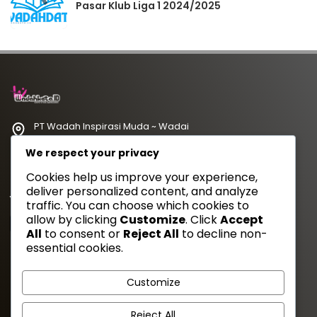
Pasar Klub Liga 1 2024/2025
PT Wadah Inspirasi Muda ~ Wadai
redaksi@wadahkata.id
We respect your privacy
081347070434
Cookies help us improve your experience,
deliver personalized content, and analyze
Yuk Follow Kami
traffic. You can choose which cookies to
allow by clicking
Customize
. Click
Accept
All
to consent or
Reject All
to decline non-
essential cookies.
Gaya Etam Bersuara
Customize
Tentang Kami
Redaksi
Kebijakan Privasi
Disclimer
Reject All
Pedoman Media Siber
Cara Kirim Artikel