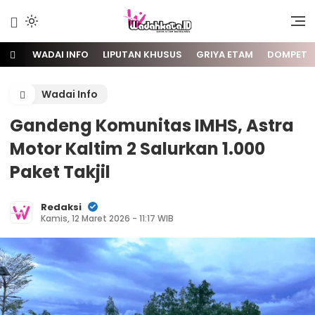
Gaya Etam Bersuara
Wadai
WADAI INFO
LIPUTAN KHUSUS
GRIYA ETAM
DOMPET
Wadai Info
Gandeng Komunitas IMHS, Astra
Motor Kaltim 2 Salurkan 1.000
Paket Takjil
Redaksi
Kamis, 12 Maret 2026 - 11:17 WIB