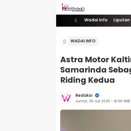
Wadai
Gaya Etam Bersuara
Wadai Info
Liputan
WADAI INFO
Astra Motor Kal
Samarinda Sebag
Riding Kedua
Redaksi
Jumat, 25 Juli 2025 - 18:56 WIB