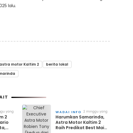
025 lalu.
astra motor Kaltim 2
berita lokal
marinda
AIT
ggu yang
2 minggu yang
WADAI INFO
lalu
im 2
Harumkan Samarinda,
ario
Astra Motor Kaltim 2
ta,
Raih Predikat Best Main
0
Dealer AHM-TSC 2026