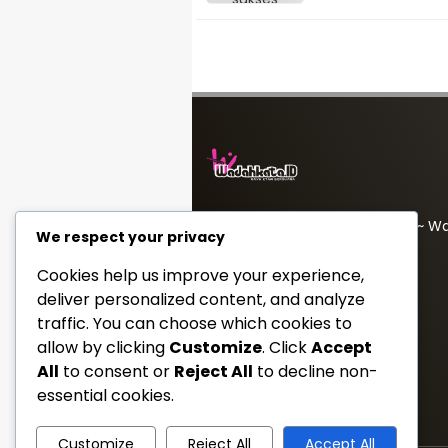
Jutaan
PT Wadah Inspirasi Muda ~ W
We respect your privacy
redaksi@wadahkata.id
Cookies help us improve your experience,
081347070434
deliver personalized content, and analyze
traffic. You can choose which cookies to
Yuk Follow Kami
allow by clicking
Customize
. Click
Accept
All
to consent or
Reject All
to decline non-
essential cookies.
Customize
Reject All
Accept All