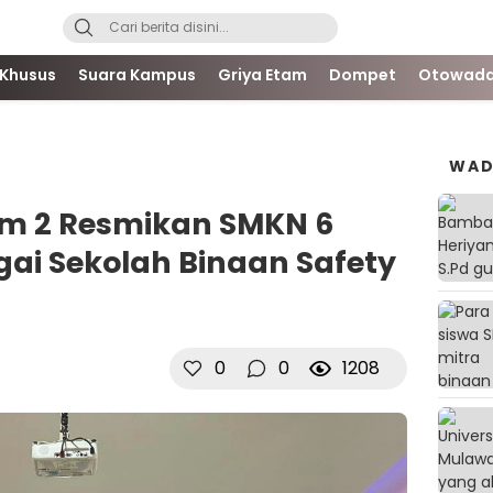
 Khusus
Suara Kampus
Griya Etam
Dompet
Otowada
WAD
tim 2 Resmikan SMKN 6
ai Sekolah Binaan Safety
0
0
1208