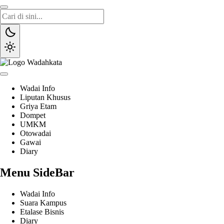
Wadai
Gaya Etam Bersuara
Wadai Info
Liputan Khusus
Griya Etam
Dompet
UMKM
Otowadai
Gawai
Diary
Menu SideBar
Wadai Info
Suara Kampus
Etalase Bisnis
Diary