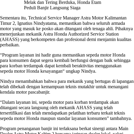
Melak dan Tering Berduka, Honda Etam
Peduli Banjir Langsung Siaga
Sementara itu, Technical Service Manager Astra Motor Kalimantan
Timur 2, Ignatius Nindyatama, memastikan bahwa seluruh armada
motor yang masuk ke posko akan ditangani oleh tenaga ahli. Pihaknya
menerjunkan mekanik Astra Honda Authorized Service Station
(AHASS) yang berkompeten dan profesional demi menjamin kualitas
perbaikan.
“Program layanan ini hadir guna memastikan sepeda motor Honda
para konsumen dapat segera kembali berfungsi dengan baik sehingga
para korban terdampak dapat kembali beraktivitas menggunakan
sepeda motor Honda kesayangan“ ungkap Nindya.
Nindya menambahkan bahwa para mekanik yang bertugas di lapangan
telah dibekali dengan kemampuan teknis mutakhir untuk menangani
kendala motor pascabanjir.
“Dalam layanan ini, sepeda motor para korban terdampak akan
ditangani secara langsung oleh mekanik AHASS yang telah
tersertifikasi dan telah mendapatkan pelatihan terbaru terkait teknis
sepeda motor Honda maupun standar layanan konsumen” tambahnya.
Program penanganan banjir ini terlaksana berkat sinergi antara Main
Dealer Astra Motor Kaltim 2 bersama jaringan dealer lokal, yakni