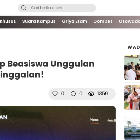
 Khusus
Suara Kampus
Griya Etam
Dompet
Otowada
WAD
p Beasiswa Unggulan
tinggalan!
0
0
1359