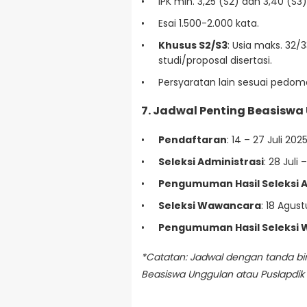
IPK min. 3,25 (S2) dan 3,40 (S3
Esai 1.500-2.000 kata.
Khusus S2/S3
: Usia maks. 32/
studi/proposal disertasi.
Persyaratan lain sesuai pedom
7. Jadwal Penting Beasiswa
Pendaftaran
: 14 – 27 Juli 202
Seleksi Administrasi
: 28 Juli
Pengumuman Hasil Seleksi A
Seleksi Wawancara
: 18 Agus
Pengumuman Hasil Seleksi
*Catatan: Jadwal dengan tanda bi
Beasiswa Unggulan atau Puslapdik 