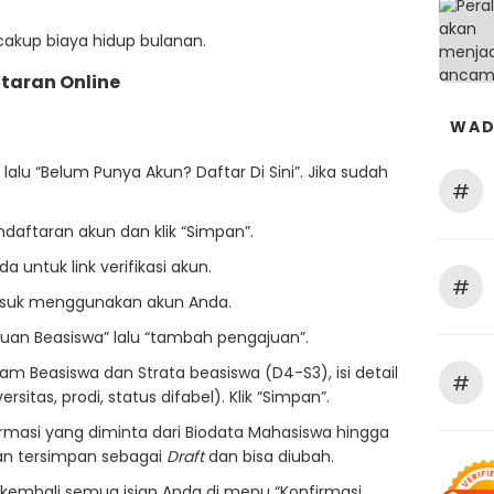
cakup biaya hidup bulanan.
taran Online
WAD
” lalu “Belum Punya Akun? Daftar Di Sini”. Jika sudah
#
ndaftaran akun dan klik “Simpan”.
a untuk link verifikasi akun.
#
 masuk menggunakan akun Anda.
gajuan Beasiswa” lalu “tambah pengajuan”.
am Beasiswa dan Strata beasiswa (D4-S3), isi detail
#
rsitas, prodi, status difabel). Klik “Simpan”.
formasi yang diminta dari Biodata Mahasiswa hingga
kan tersimpan sebagai
Draft
dan bisa diubah.
a kembali semua isian Anda di menu “Konfirmasi