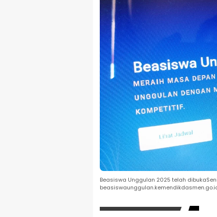
Beasiswa Unggulan 2025 telah dibukaSeni
beasiswaunggulan.kemendikdasmen.go.i