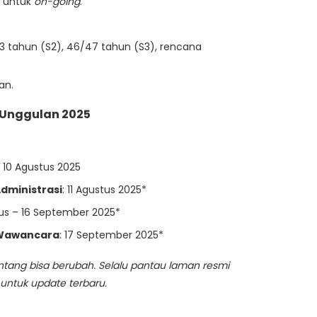
) untuk
on-going
.
33 tahun (S2), 46/47 tahun (S3), rencana
an.
 Unggulan 2025
5
 – 10 Agustus 2025
dministrasi
: 11 Agustus 2025*
tus – 16 September 2025*
 Wawancara
: 17 September 2025*
ntang bisa berubah. Selalu pantau laman resmi
untuk update terbaru.