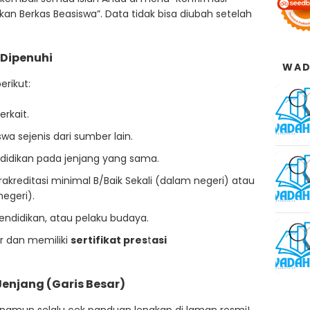
an Berkas Beasiswa”. Data tidak bisa diubah setelah
 Dipenuhi
WAD
erikut:
erkait.
a sejenis dari sumber lain.
dikan pada jenjang yang sama.
rakreditasi minimal B/Baik Sekali (dalam negeri) atau
negeri).
endidikan, atau pelaku budaya.
r dan memiliki
sertifikat pres
t
asi
Jenjang (Garis Besar)
, namun selalu cek panduan lengkap di laman resmi!