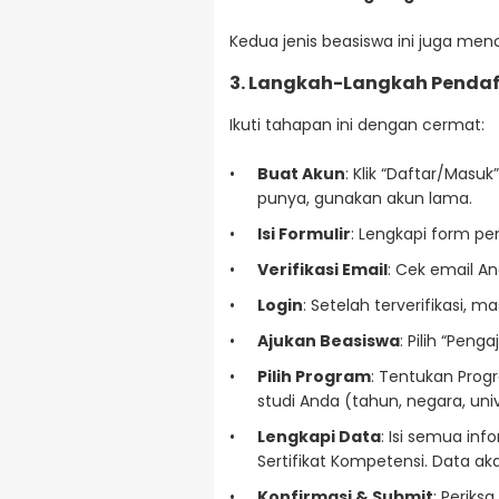
Kedua jenis beasiswa ini juga men
3. Langkah-Langkah Pendaf
Ikuti tahapan ini dengan cermat:
Buat Akun
: Klik “Daftar/Masuk
punya, gunakan akun lama.
Isi Formulir
: Lengkapi form pe
Verifikasi Email
: Cek email And
Login
: Setelah terverifikasi,
Ajukan Beasiswa
: Pilih “Pen
Pilih Program
: Tentukan Progr
studi Anda (tahun, negara, unive
Lengkapi Data
: Isi semua in
Sertifikat Kompetensi. Data a
Konfirmasi & Submit
: Periks