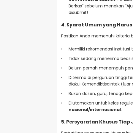
Berkas” sebelum menekan “Ajuk
disubmit!
4. Syarat Umum yang Harus
Pastikan Anda memenuhi kriteria b
Memiliki rekomendasi institusi t
Tidak sedang menerima beasisw
Belum pernah menempuh pendi
Diterima di perguruan tinggi te
diakui Kemendiktisaintek (luar 
Bukan dosen, guru, tenaga kep
Diutamakan untuk kelas regule
nasional/internasional
.
5. Persyaratan Khusus Tiap 
Perhatikan persyaratan khusus ini