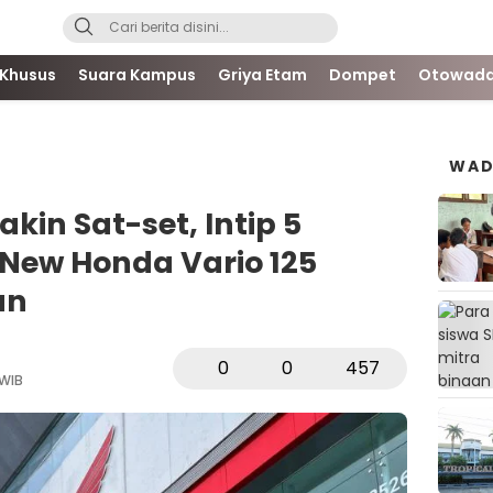
 Khusus
Suara Kampus
Griya Etam
Dompet
Otowada
WAD
akin Sat-set, Intip 5
 New Honda Vario 125
an
0
0
457
 WIB