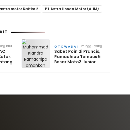
astra motor Kaltim 2
PT Astra Honda Motor (AHM)
AIT
ang lalu
1 minggu yang
OTOWADAI
lalu
4AC
Sabet Poin di Prancis,
Cetak
Ramadhipa Tembus 5
intang
Besar Moto3 Junior
i