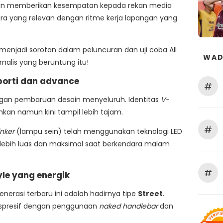
ingin memberikan kesempatan kepada rekan media
 yang relevan dengan ritme kerja lapangan yang
menjadi sorotan dalam peluncuran dan uji coba All
WAD
rnalis yang beruntung itu!
sporti dan advance
#
engan pembaruan desain menyeluruh. Identitas
V-
nkan namun kini tampil lebih tajam.
#
nker
(lampu sein) telah menggunakan teknologi LED
lebih luas dan maksimal saat berkendara malam
#
yle yang energik
enerasi terbaru ini adalah hadirnya tipe
Street
.
ekspresif dengan penggunaan
naked handlebar
dan