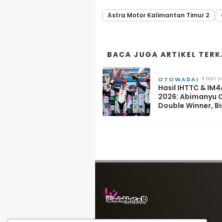
Astra Motor Kalimantan Timur 2
BACA JUGA ARTIKEL TERK
4 hari y
OTOWADAI
Hasil IHTTC & IM
2026: Abimanyu 
Double Winner, B
Tampil Impresif d
Sepang