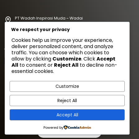
PT Wadah Inspirasi Muda ~ Wadai
redaksi@wadahkata.id
We respect your privacy
081347070434
Cookies help us improve your experience,
deliver personalized content, and analyze
Yuk Follow Kami
traffic. You can choose which cookies to
allow by clicking
Customize
. Click
Accept
All
to consent or
Reject All
to decline non-
essential cookies.
Gaya Etam Bersuara
Customize
Tentang Kami
Redaksi
Kebijakan Privasi
Disclimer
Reject All
Pedoman Media Siber
Cara Kirim Artikel
Career
Accept All
Reporter Trainee
Powered by
0
0
158