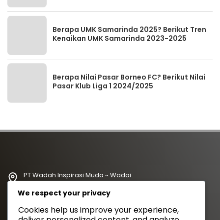
Berapa UMK Samarinda 2025? Berikut Tren
Kenaikan UMK Samarinda 2023-2025
Berapa Nilai Pasar Borneo FC? Berikut Nilai
Pasar Klub Liga 1 2024/2025
PT Wadah Inspirasi Muda ~ Wadai
redaksi@wadahkata.id
We respect your privacy
081347070434
Cookies help us improve your experience,
deliver personalized content, and analyze