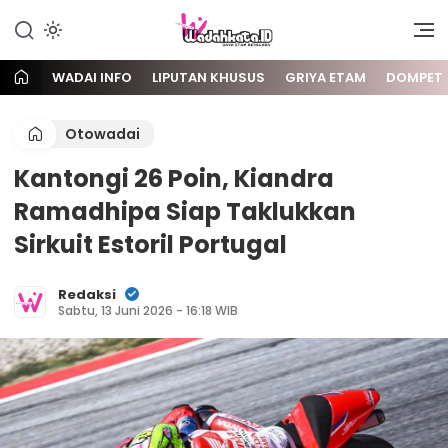
Gaya Etam Bersuara
Wadai
WADAI INFO
LIPUTAN KHUSUS
GRIYA ETAM
DOMPET
Otowadai
Kantongi 26 Poin, Kiandra
Ramadhipa Siap Taklukkan
Sirkuit Estoril Portugal
Redaksi
Sabtu, 13 Juni 2026 - 16:18 WIB