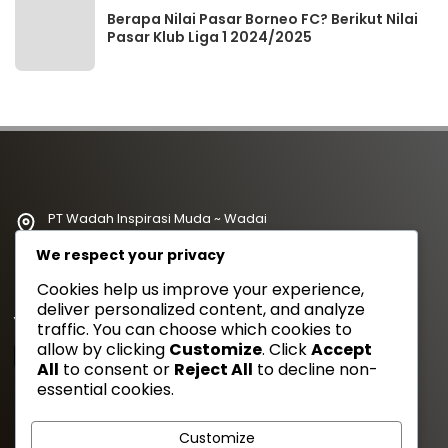
Berapa Nilai Pasar Borneo FC? Berikut Nilai
Pasar Klub Liga 1 2024/2025
PT Wadah Inspirasi Muda ~ Wadai
redaksi@wadahkata.id
We respect your privacy
081347070434
Cookies help us improve your experience,
deliver personalized content, and analyze
Yuk Follow Kami
traffic. You can choose which cookies to
allow by clicking
Customize
. Click
Accept
All
to consent or
Reject All
to decline non-
essential cookies.
Gaya Etam Bersuara
Customize