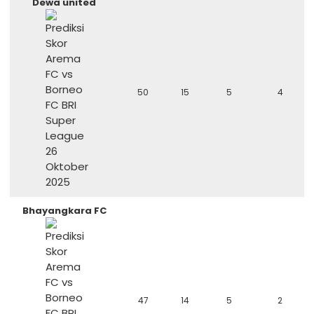
Dewa united
50
15
5
4
Bhayangkara FC
47
14
5
2