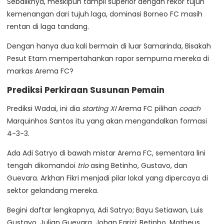
Sebaliknya, meskipun tampil superior dengan rekor tujuh
kemenangan dari tujuh laga, dominasi Borneo FC masih
rentan di laga tandang.
Dengan hanya dua kali bermain di luar Samarinda, Bisakah
Pesut Etam mempertahankan rapor sempurna mereka di
markas Arema FC?
Prediksi Perkiraan Susunan Pemain
Prediksi Wadai, ini dia
starting XI
Arema FC pilihan
coach
Marquinhos Santos itu yang akan mengandalkan formasi
4-3-3.
Ada Adi Satryo di bawah mistar Arema FC, sementara lini
tengah dikomandoi
trio
asing Betinho, Gustavo, dan
Guevara. Arkhan Fikri menjadi pilar lokal yang dipercaya di
sektor gelandang mereka.
Begini daftar lengkapnya, Adi Satryo; Bayu Setiawan, Luis
Gustavo, Julian Guevara, Johan Farizi; Betinho, Matheus