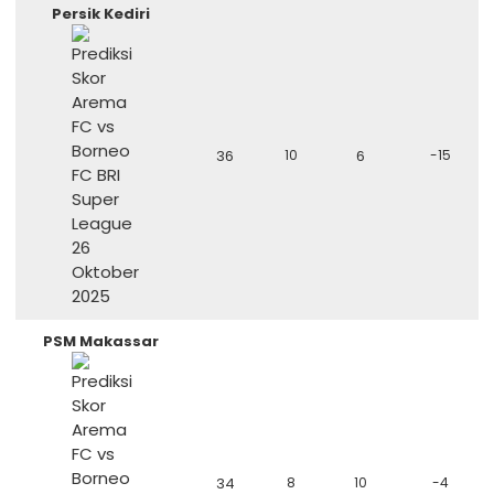
Persik Kediri
36
10
6
-15
PSM Makassar
34
8
10
-4