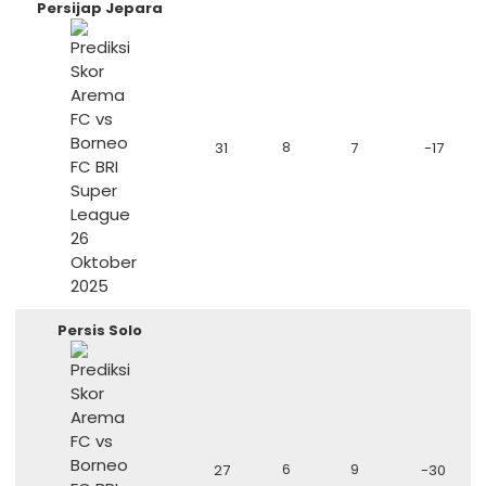
Persijap Jepara
31
8
7
-17
Persis Solo
27
6
9
-30