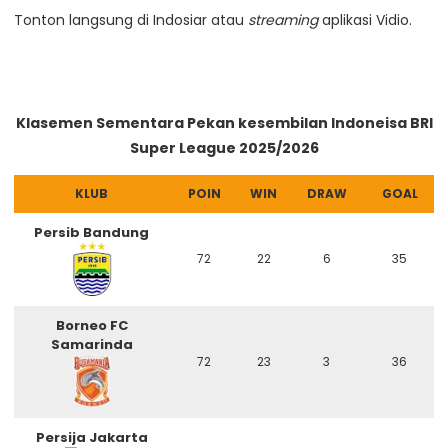
Tonton langsung di Indosiar atau
streaming
aplikasi Vidio.
Klasemen Sementara Pekan kesembilan Indoneisa BRI
Super League 2025/2026
KLUB
POIN
WIN
DRAW
GOAL
Persib Bandung
72
22
6
35
Borneo FC
Samarinda
72
23
3
36
Persija Jakarta