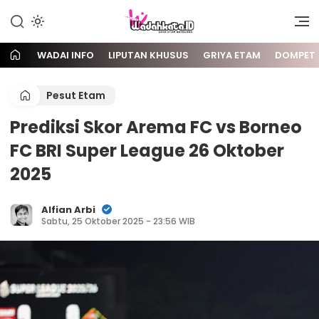
Gaya Etam Bersuara
Wadai
WADAI INFO
LIPUTAN KHUSUS
GRIYA ETAM
DOMPET
Pesut Etam
Prediksi Skor Arema FC vs Borneo
FC BRI Super League 26 Oktober
2025
Alfian Arbi
Sabtu, 25 Oktober 2025 - 23:56 WIB