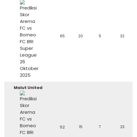
65
20
5
32
Malut United
52
15
7
23