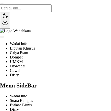
Wadai
Gaya Etam Bersuara
Wadai Info
Liputan Khusus
Griya Etam
Dompet
UMKM
Otowadai
Gawai
Diary
Menu SideBar
Wadai Info
Suara Kampus
Etalase Bisnis
Diary