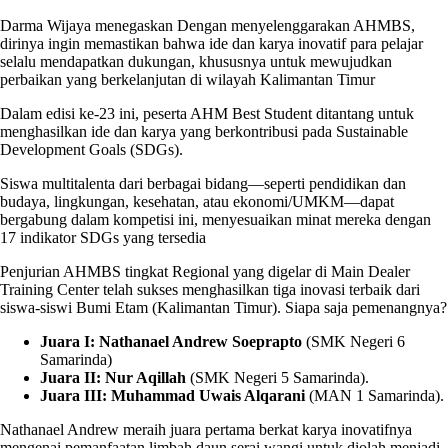
Darma Wijaya menegaskan Dengan menyelenggarakan AHMBS,
dirinya ingin memastikan bahwa ide dan karya inovatif para pelajar
selalu mendapatkan dukungan, khususnya untuk mewujudkan
perbaikan yang berkelanjutan di wilayah Kalimantan Timur
Dalam edisi ke-23 ini, peserta AHM Best Student ditantang untuk
menghasilkan ide dan karya yang berkontribusi pada Sustainable
Development Goals (SDGs).
Siswa multitalenta dari berbagai bidang—seperti pendidikan dan
budaya, lingkungan, kesehatan, atau ekonomi/UMKM—dapat
bergabung dalam kompetisi ini, menyesuaikan minat mereka dengan
17 indikator SDGs yang tersedia
Penjurian AHMBS tingkat Regional yang digelar di Main Dealer
Training Center telah sukses menghasilkan tiga inovasi terbaik dari
siswa-siswi Bumi Etam (Kalimantan Timur). Siapa saja pemenangnya?
Juara I:
Nathanael Andrew Soeprapto
(SMK Negeri 6
Samarinda)
Juara II:
Nur Aqillah
(SMK Negeri 5 Samarinda).
Juara III:
Muhammad Uwais Alqarani
(MAN 1 Samarinda).
Nathanael Andrew meraih juara pertama berkat karya inovatifnya
mengenai pemanfaatan limbah daun serai wangi untuk diolah menjadi