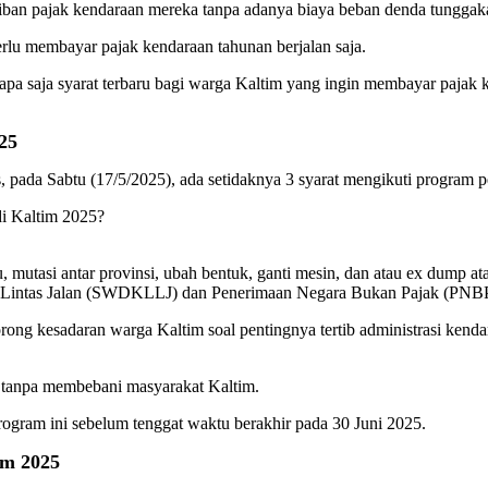
ban pajak kendaraan mereka tanpa adanya biaya beban denda tungga
rlu membayar pajak kendaraan tahunan berjalan saja.
pa saja syarat terbaru bagi warga Kaltim yang ingin membayar pajak 
25
 pada Sabtu (17/5/2025), ada setidaknya 3 syarat mengikuti program 
di Kaltim 2025?
mutasi antar provinsi, ubah bentuk, ganti mesin, dan atau ex dump ata
 Lintas Jalan (SWDKLLJ) dan Penerimaan Negara Bukan Pajak (PNB
ng kesadaran warga Kaltim soal pentingnya tertib administrasi kenda
h tanpa membebani masyarakat Kaltim.
gram ini sebelum tenggat waktu berakhir pada 30 Juni 2025.
im 2025