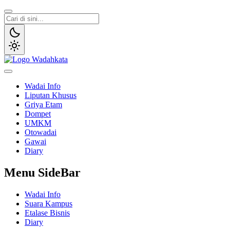
Wadai
Gaya Etam Bersuara
Wadai Info
Liputan Khusus
Griya Etam
Dompet
UMKM
Otowadai
Gawai
Diary
Menu SideBar
Wadai Info
Suara Kampus
Etalase Bisnis
Diary