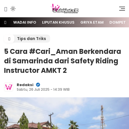
Gaya Etam Bersuara
Wadai
WADAI INFO
LIPUTAN KHUSUS
GRIYA ETAM
DOMPET
Tips dan Triks
5 Cara #Cari_Aman Berkendara
di Samarinda dari Safety Riding
Instructor AMKT 2
Redaksi
Sabtu, 26 Juli 2025 - 14:39 WIB