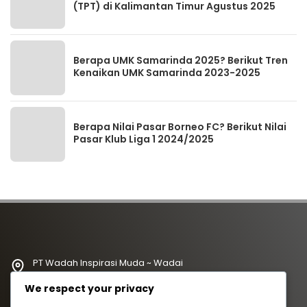
(TPT) di Kalimantan Timur Agustus 2025
Berapa UMK Samarinda 2025? Berikut Tren
Kenaikan UMK Samarinda 2023-2025
Berapa Nilai Pasar Borneo FC? Berikut Nilai
Pasar Klub Liga 1 2024/2025
PT Wadah Inspirasi Muda ~ Wadai
redaksi@wadahkata.id
We respect your privacy
081347070434