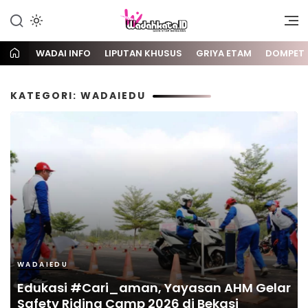
Gaya Etam Bersuara
Wadai
WADAI INFO
LIPUTAN KHUSUS
GRIYA ETAM
DOMPET
KATEGORI: WADAIEDU
WADAIEDU
Edukasi #Cari_aman, Yayasan AHM Gelar
Safety Riding Camp 2026 di Bekasi