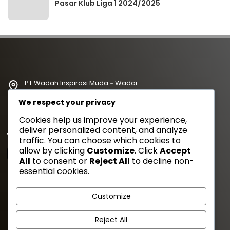
Pasar Klub Liga 1 2024/2025
PT Wadah Inspirasi Muda ~ Wadai
redaksi@wadahkata.id
We respect your privacy
081347070434
Cookies help us improve your experience,
deliver personalized content, and analyze
Yuk Follow Kami
traffic. You can choose which cookies to
allow by clicking
Customize
. Click
Accept
All
to consent or
Reject All
to decline non-
essential cookies.
Gaya Etam Bersuara
Customize
Tentang Kami
Redaksi
Kebijakan Privasi
Disclimer
Reject All
Pedoman Media Siber
Cara Kirim Artikel