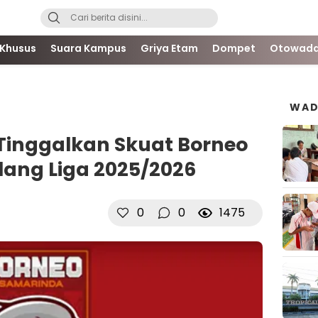
 Khusus
Suara Kampus
Griya Etam
Dompet
Otowada
WAD
 Tinggalkan Skuat Borneo
lang Liga 2025/2026
0
0
1475