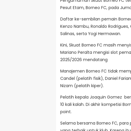
Pengumuman Skuat Borneo FC terba
Pesut Etam, Borneo FC, pada Juma
Daftar ke-sembilan pemain Borneo
Kenzo Nambu, Ronaldo Rodrigues, G
Salinas, serta Yogi Hermawan.
Kini, Skuat Borneo FC masih menyi
Mariano Peralta mengisi slot pem
2025/2026 mendatang
Manajemen Borneo FC tidak mempe
Candel (pelatih fisik), Daniel Fari
Nizam (pelatih kiper).
Pelatih kepala Joaquin Gomez ber
10 kali kalah. Di akhir kompetisi B
point.
Selama bersama Borneo FC, para p
yang terbaik untuk klub. Karena i