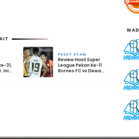
WAD
AIT
PESUT ETAM
Review Hasil Super
ke-31,
League Pekan Ke-11
 Ini
Borneo FC vs Dewa
 FC?
United : 4 – 0.