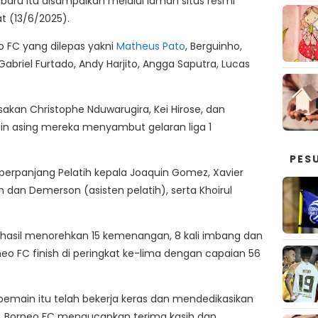
ru itu disampaikan melalui laman situs resmi
t (13/6/2025).
 FC yang dilepas yakni
Matheus Pato
, Berguinho,
abriel Furtado, Andy Harjito, Angga Saputra, Lucas
sakan Christophe Nduwarugira, Kei Hirose, dan
ain asing mereka menyambut gelaran liga 1
PES
rpanjang Pelatih kepala Joaquin Gomez, Xavier
am dan Demerson (asisten pelatih), serta Khoirul
hasil menorehkan 15 kemenangan, 8 kali imbang dan
orneo FC finish di peringkat ke-lima dengan capaian 56
emain itu telah bekerja keras dan mendedikasikan
tu, Borneo FC mengucapkan terima kasih dan