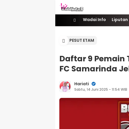
Wadai
Gaya Etam Bersuara
Wadai Info
Liputan
PESUT ETAM
Daftar 9 Pemain
FC Samarinda Je
Hariati
Sabtu, 14 Juni 2025 - 11:54 WIB