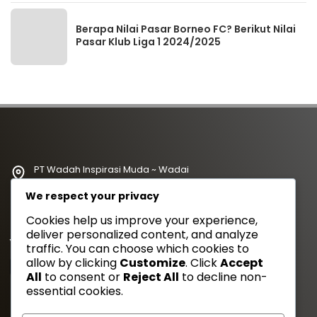
Berapa Nilai Pasar Borneo FC? Berikut Nilai
Pasar Klub Liga 1 2024/2025
PT Wadah Inspirasi Muda ~ Wadai
redaksi@wadahkata.id
We respect your privacy
081347070434
Cookies help us improve your experience,
deliver personalized content, and analyze
Yuk Follow Kami
traffic. You can choose which cookies to
allow by clicking
Customize
. Click
Accept
All
to consent or
Reject All
to decline non-
essential cookies.