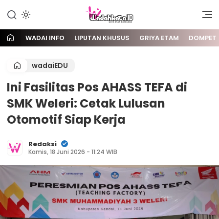
Gaya Etam Bersuara
Wadai
WADAI INFO
LIPUTAN KHUSUS
GRIYA ETAM
DOMPET
wadaiEDU
Ini Fasilitas Pos AHASS TEFA di
SMK Weleri: Cetak Lulusan
Otomotif Siap Kerja
Redaksi
Kamis, 18 Juni 2026 - 11:24 WIB