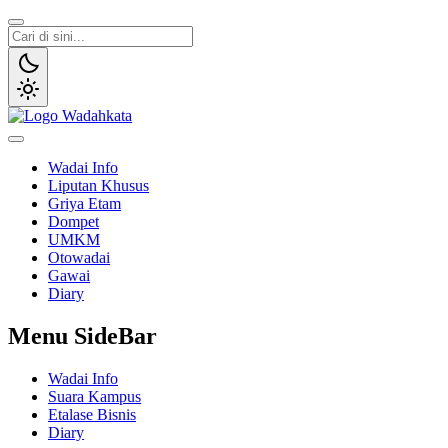
Wadai
Gaya Etam Bersuara
Wadai Info
Liputan Khusus
Griya Etam
Dompet
UMKM
Otowadai
Gawai
Diary
Menu SideBar
Wadai Info
Suara Kampus
Etalase Bisnis
Diary