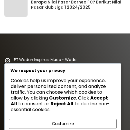
Berapa Nilai Pasar Borneo FC? Berikut Nilai
Pasar Klub Liga 1 2024/2025
PT Wadah Inspirasi Muda ~ Wadai
redaksi@wadahkata.id
We respect your privacy
081347070434
Cookies help us improve your experience,
deliver personalized content, and analyze
Yuk Follow Kami
traffic. You can choose which cookies to
allow by clicking
Customize
. Click
Accept
All
to consent or
Reject All
to decline non-
essential cookies.
Gaya Etam Bersuara
Customize