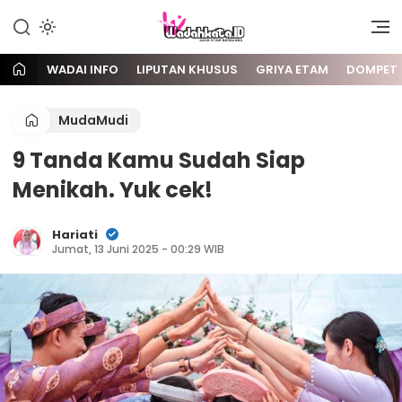
Gaya Etam Bersuara
Wadai
WADAI INFO
LIPUTAN KHUSUS
GRIYA ETAM
DOMPET
MudaMudi
9 Tanda Kamu Sudah Siap
Menikah. Yuk cek!
Hariati
Jumat, 13 Juni 2025 - 00:29 WIB