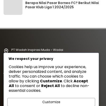
Berapa Nilai Pasar Borneo FC? Berikut Nilai
Pasar Klub Liga 1 2024/2025
PT Wadah Inspirasi Muda ~ Wadai
redaksi@wadahkata.id
We respect your privacy
081347070434
Cookies help us improve your experience,
deliver personalized content, and analyze
Yuk Follow Kami
traffic. You can choose which cookies to
allow by clicking
Customize
. Click
Accept
All
to consent or
Reject All
to decline non-
essential cookies.
Gaya Etam Bersuara
Customize