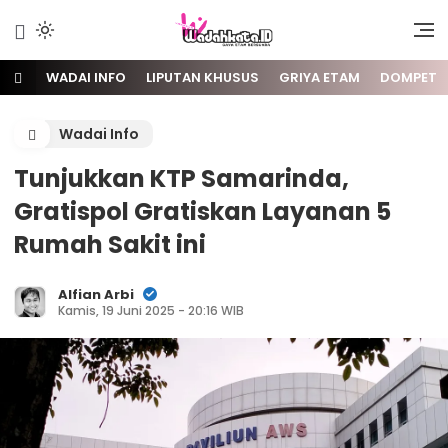
Gaya Etam Bersuara
Wadai
WADAI INFO
LIPUTAN KHUSUS
GRIYA ETAM
DOMPET
Wadai Info
Tunjukkan KTP Samarinda,
Gratispol Gratiskan Layanan 5
Rumah Sakit ini
Alfian Arbi
Kamis, 19 Juni 2025 - 20:16 WIB