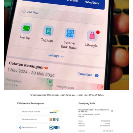
Tampilan aplikasi BRImo yang mudah dalam pemesanan tiket BRI Liga 1 I Dokpri