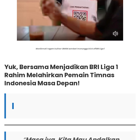
Menikmati ragam kuliner UMKM sembari menunggu kick off BRI Liga 1
Yuk, Bersama Menjadikan BRI Liga 1
Rahim Melahirkan Pemain Timnas
Indonesia Masa Depan!
“
Masa iya, Kita Mau Andalkan