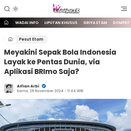
Gaya Etam Bersuara
Wadai
WADAI INFO
LIPUTAN KHUSUS
GRIYA ETAM
DOMPET
Pesut Etam
Meyakini Sepak Bola Indonesia
Layak ke Pentas Dunia, via
Aplikasi BRImo Saja?
Alfian Arbi
Kamis, 28 November 2024 - 11:44 WIB