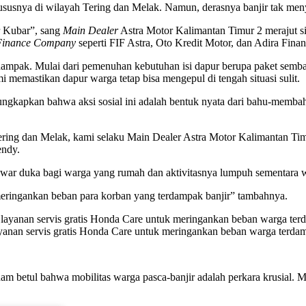
ususnya di wilayah Tering dan Melak. Namun, derasnya banjir tak men
r
Kubar”, sang
Main Dealer
Astra Motor Kalimantan Timur 2 merajut 
Finance Company
seperti FIF Astra, Oto Kredit Motor, dan Adira Finan
 terdampak. Mulai dari pemenuhan kebutuhan isi dapur berupa paket semb
i memastikan dapur warga tetap bisa mengepul di tengah situasi sulit.
ngkapkan bahwa aksi sosial ini adalah bentuk nyata dari bahu-memb
 Tering dan Melak, kami selaku Main Dealer Astra Motor Kalimantan 
endy.
nawar duka bagi warga yang rumah dan aktivitasnya lumpuh sementara 
meringankan beban para korban yang terdampak banjir” tambahnya.
yanan servis gratis Honda Care untuk meringankan beban warga terdam
m betul bahwa mobilitas warga pasca-banjir adalah perkara krusial. M