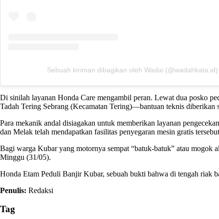
Sebuah kiriman dibagikan oleh Wadai (@wadahkata.id)
Di sinilah layanan Honda Care mengambil peran. Lewat dua posko pedu
Tadah Tering Sebrang (Kecamatan Tering)—bantuan teknis diberikan 
Para mekanik andal disiagakan untuk memberikan
layanan pengecekan
dan Melak telah mendapatkan fasilitas penyegaran mesin gratis tersebut
Bagi warga Kubar yang motornya sempat “batuk-batuk” atau mogok aki
Minggu (31/05).
Honda Etam Peduli Banjir Kubar, sebuah bukti bahwa di tengah riak ban
Penulis:
Redaksi
Tag