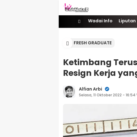
Wadai
Gaya Etam Bersuara
Wadai Info
Liputan
FRESH GRADUATE
Ketimbang Terus
Resign Kerja yan
Alfian Arbi
Selasa, 11 Oktober 2022 - 16:54