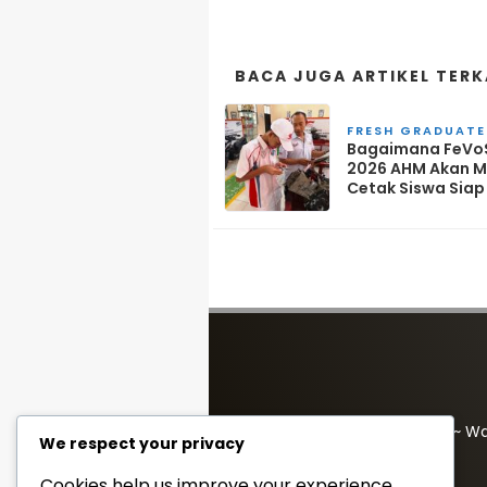
BACA JUGA ARTIKEL TERK
FRESH GRADUATE
Bagaimana FeVo
2026 AHM Akan 
Cetak Siswa Siap
PT Wadah Inspirasi Muda ~ W
We respect your privacy
redaksi@wadahkata.id
Cookies help us improve your experience,