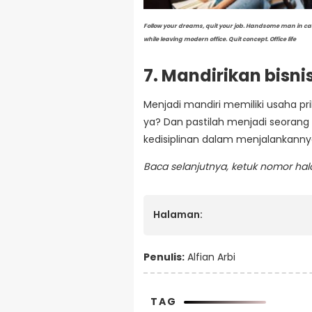
Follow your dreams, quit your job. Handsome man in ca
while leaving modern office. Quit concept. Office life
7. Mandirikan bisni
Menjadi mandiri memiliki usaha pr
ya? Dan pastilah menjadi seorang p
kedisiplinan dalam menjalankanny
Baca selanjutnya, ketuk nomor ha
Halaman:
Penulis:
Alfian Arbi
TAG