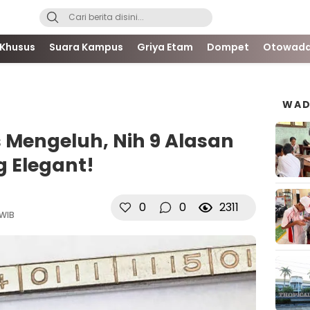
 Khusus
Suara Kampus
Griya Etam
Dompet
Otowada
WAD
 Mengeluh, Nih 9 Alasan
g Elegant!
0
0
2311
 WIB