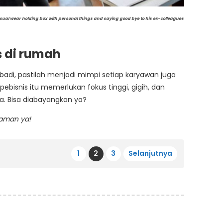
sual wear holding box with personal things and saying good bye to his ex-colleagues
s di rumah
ibadi, pastilah menjadi mimpi setiap karyawan juga
ebisnis itu memerlukan fokus tinggi, gigih, dan
a. Bisa diabayangkan ya?
laman ya!
1
2
3
Selanjutnya