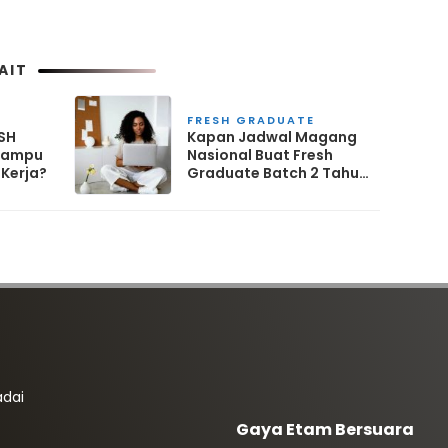
AIT
FRESH GRADUATE
SH
Kapan Jadwal Magang
Mampu
Nasional Buat Fresh
 Kerja?
Graduate Batch 2 Tahun
2025?
adai
Gaya Etam Bersuara