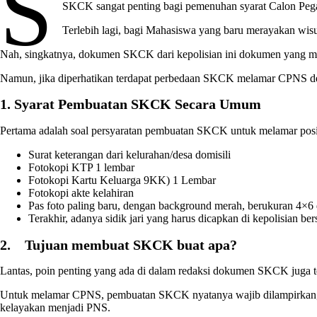
S
SKCK sangat penting bagi pemenuhan syarat Calon Peg
Terlebih lagi, bagi Mahasiswa yang baru merayakan wi
Nah, singkatnya, dokumen SKCK dari kepolisian ini dokumen yang men
Namun, jika diperhatikan terdapat perbedaan SKCK melamar CPNS deng
1. Syarat Pembuatan SKCK Secara Umum
Pertama adalah soal persyaratan pembuatan SKCK untuk melamar po
Surat keterangan dari kelurahan/desa domisili
Fotokopi KTP 1 lembar
Fotokopi Kartu Keluarga 9KK) 1 Lembar
Fotokopi akte kelahiran
Pas foto paling baru, dengan background merah, berukuran 4×6
Terakhir, adanya sidik jari yang harus dicapkan di kepolisian
2. Tujuan membuat SKCK buat apa?
Lantas, poin penting yang ada di dalam redaksi dokumen SKCK juga
Untuk melamar CPNS, pembuatan SKCK nyatanya wajib dilampirkan, bu
kelayakan menjadi PNS.